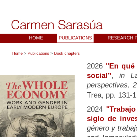
HOME
PUBLICATIONS
RESEARCH 
Home
>
Publications
>
Book chapters
2026
"En qué 
social”
,
in L
perspectivas, 
Trea, pp. 131-
2024
"Trabaj
siglo de inve
género y traba