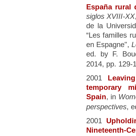
España rural 
siglos XVIII-XX
de la Universi
“Les familles r
en Espagne",
L
ed. by F. Bou
2014, pp. 129-
2001
Leavin
temporary mi
Spain
, in
Women
perspectives
, 
2001
Upholdi
Nineteenth-C