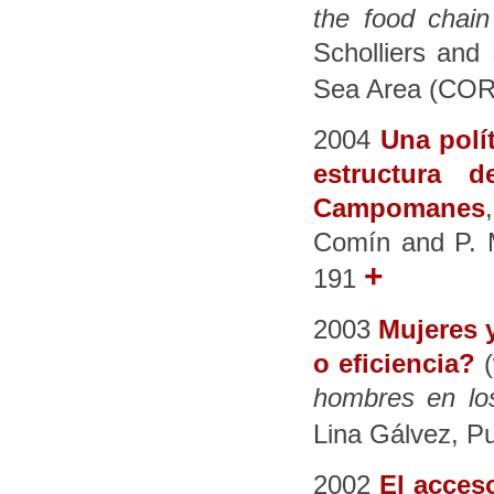
the food chain
Scholliers and
Sea Area (CORN
2004
Una polí
estructura 
Campomanes
Comín and P. M
+
191
2003
Mujeres 
o eficiencia?
(
hombres en lo
Lina Gálvez, Pu
2002
El acces