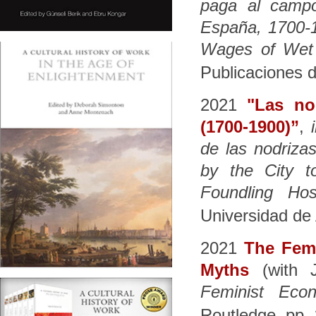
paga al campo
España, 1700-1
Wages of Wet 
Publicaciones d
2021
"Las no
(1700-1900)”
,
de las nodriza
by the City 
Foundling Hos
Universidad de
2021
The Femi
Myths
(with 
Feminist Econ
Routledge, pp.