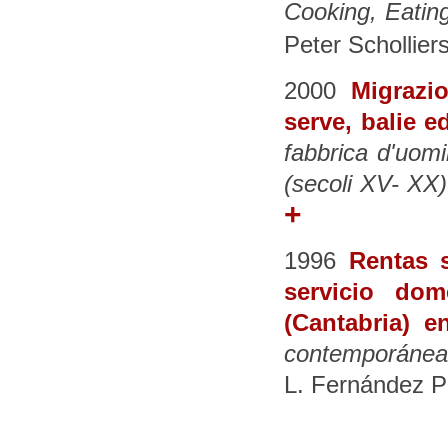
Cooking, Eatin
Peter Schollier
2000
Migrazi
serve, balie ed
fabbrica d'uomi
(secoli XV- XX)
+
1996
Rentas s
servicio do
(Cantabria) e
contemporánea.
L. Fernández Pr