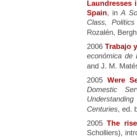
Laundresses i
Spain
, in
A So
Class, Politi
Rozalén, Bergh
2006
Trabajo y
económica de 
and J. M. Matés
2005
Were Se
Domestic Ser
Understanding
Centuries
, ed.
2005
The ris
Scholliers), int