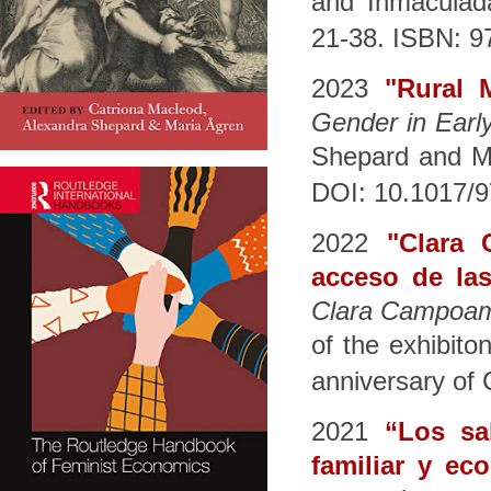
and Inmaculada
21-38. ISBN: 
2023
"Rural 
Gender in Earl
Shepard and Ma
DOI: 10.1017/
2022
"Clara
acceso de las
Clara Campoam
of the exhibito
anniversary of
2021
“Los sa
familiar y ec