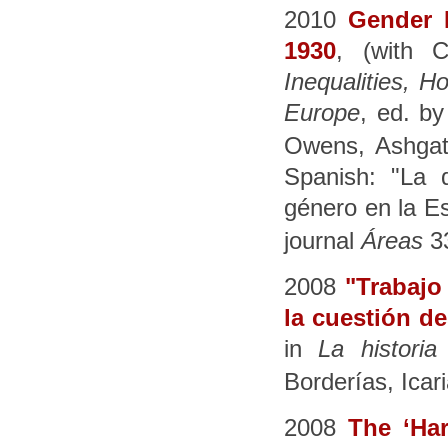
2010
Gender 
1930
, (with 
Inequalities, 
Europe
, ed. b
Owens, Ashgat
Spanish: "La 
género en la E
journal
Áreas
33
2008
"Trabajo
la cuestión d
in
La historia
Borderías, Icar
2008
The ‘Har